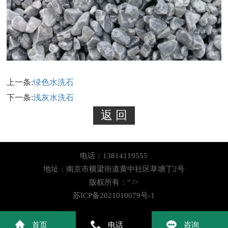
上一条:
绿色水洗石
下一条:
浅灰水洗石
电话：13814119555
地址：南京市横梁街道黄中社区草塘丁2号
版权所有：
" />
苏ICP备2021010079号-1
首页
电话
咨询