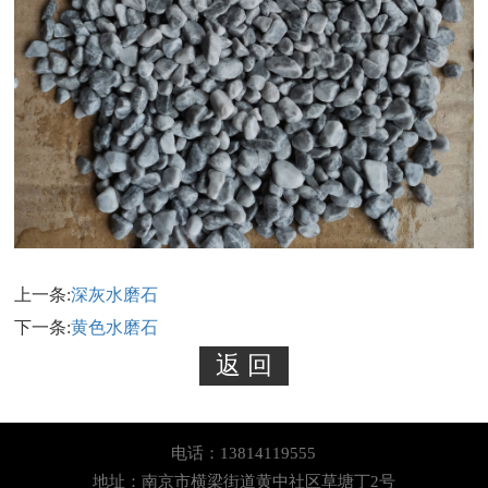
上一条:
深灰水磨石
下一条:
黄色水磨石
电话：13814119555
地址：南京市横梁街道黄中社区草塘丁2号